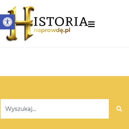
Otwórz pasek narzędzi