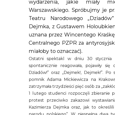
wydarzenia, jakie miały mi
Warszawskiego. Spróbujmy je prz
Teatru Narodowego „Dziadów”
Dejmka, z Gustawem Holoubkiem w
uznana przez Wincentego Kraśkę
Centralnego PZPR za antyrosyjską
miałoby to oznaczać).
Ostatni spektakl w dniu 30 stycznia 
spontanicznie reagowała, pojawiły się 
Dziadów!” oraz „Dejmek!, Dejmek!”. Po 
pomnik Adama Mickiewicza na Krakowski
zatrzymała trzydzieści pięć osób za „zakł
1 lutego studenci rozpoczęli zbieranie 
protest przeciwko zakazowi wystawian
Kazimierza Dejmka oraz, jak to określil
narodu polskiego”. W niespełna dwa t