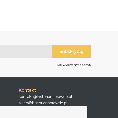
Nie wysyłamy spamu
Kontakt
kontakt@historianaprawde.pl
sklep@historianaprawde.pl