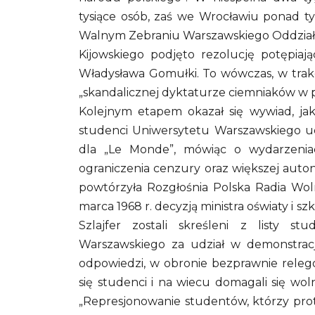
tysiące osób, zaś we Wrocławiu ponad t
Walnym Zebraniu Warszawskiego Oddziału 
Kijowskiego podjęto rezolucję potępiaj
Władysława Gomułki. To wówczas, w trakci
„skandalicznej dyktaturze ciemniaków w p
Kolejnym etapem okazał się wywiad, ja
studenci Uniwersytetu Warszawskiego ud
dla „Le Monde”, mówiąc o wydarzeniac
ograniczenia cenzury oraz większej auton
powtórzyła Rozgłośnia Polska Radia Woln
marca 1968 r. decyzją ministra oświaty i 
Szlajfer zostali skreśleni z listy s
Warszawskiego za udział w demonstracj
odpowiedzi, w obronie bezprawnie releg
się studenci i na wiecu domagali się woln
„Represjonowanie studentów, którzy prot