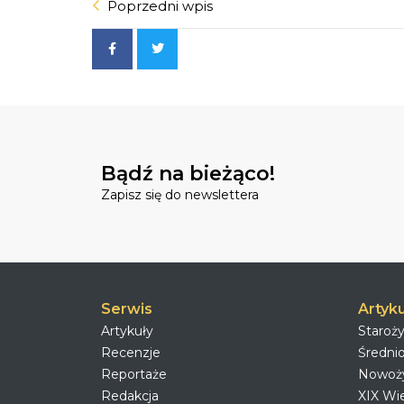
Poprzedni wpis
Bądź na bieżąco!
Zapisz się do newslettera
Serwis
Artyku
Artykuły
Staroż
Recenzje
Średni
Reportaże
Nowoż
Redakcja
XIX Wi