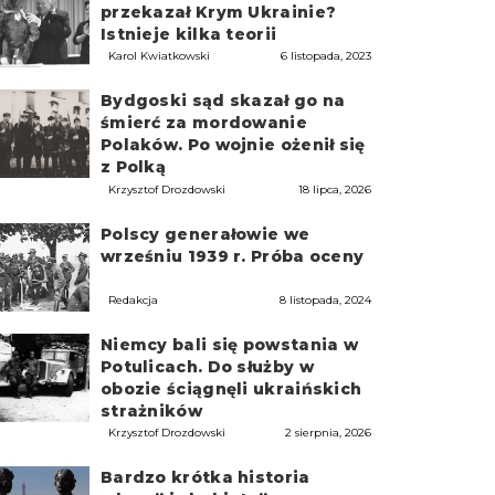
przekazał Krym Ukrainie?
Istnieje kilka teorii
Karol Kwiatkowski
6 listopada, 2023
Bydgoski sąd skazał go na
śmierć za mordowanie
Polaków. Po wojnie ożenił się
z Polką
Krzysztof Drozdowski
18 lipca, 2026
Polscy generałowie we
wrześniu 1939 r. Próba oceny
Redakcja
8 listopada, 2024
Niemcy bali się powstania w
Potulicach. Do służby w
obozie ściągnęli ukraińskich
strażników
Krzysztof Drozdowski
2 sierpnia, 2026
Bardzo krótka historia