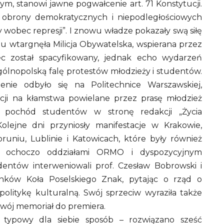
, stanowi jawne pogwałcenie art. 71 Konstytucji.
 obrony demokratycznych i niepodległościowych
 wobec represji”. I znowu władze pokazały swą siłę
u wtargnęła Milicja Obywatelska, wspierana przez
ec został spacyfikowany, jednak echo wydarzeń
ogólnopolską falę protestów młodzieży i studentów.
nie odbyło się na Politechnice Warszawskiej,
akcji na kłamstwa powielane przez prasę młodzież
ny pochód studentów w stronę redakcji „Życia
Kolejne dni przyniosły manifestacje w Krakowie,
runiu, Lublinie i Katowicach, które były również
aną ochoczo oddziałami ORMO i dyspozycyjnym
entów interweniowali prof. Czesław Bobrowski i
łonków Koła Poselskiego Znak, pytając o rząd o
litykę kulturalną. Swój sprzeciw wyraziła także
swój memoriał do premiera.
typowy dla siebie sposób – rozwiązano sześć