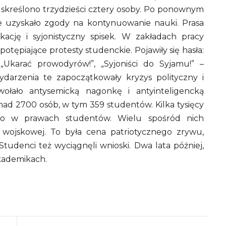
w skreślono trzydzieści cztery osoby. Po ponownym
e uzyskało zgody na kontynuowanie nauki. Prasa
ację i syjonistyczny spisek. W zakładach pracy
otępiające protesty studenckie. Pojawiły się hasła:
, „Ukarać prowodyrów!”, „Syjoniści do Syjamu!” –
ydarzenia te zapoczątkowały kryzys polityczny i
ołało antysemicką nagonkę i antyinteligencką
d 2700 osób, w tym 359 studentów. Kilka tysięcy
no w prawach studentów. Wielu spośród nich
 wojskowej. To była cena patriotycznego zrywu,
denci też wyciągnęli wnioski. Dwa lata później,
akademikach.