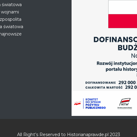
a światowa
 wojnami
zpospolita
na światowa
 najnowsze
All Right’s Reserved to Historianaprawde.pl 2023