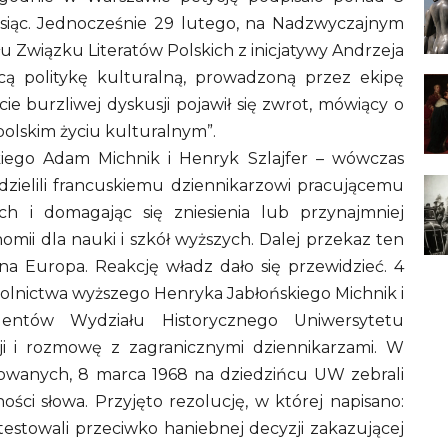
ysiąc. Jednocześnie 29 lutego, na Nadzwyczajnym
Związku Literatów Polskich z inicjatywy Andrzeja
ącą politykę kulturalną, prowadzoną przez ekipę
e burzliwej dyskusji pojawił się zwrot, mówiący o
olskim życiu kulturalnym”.
kiego Adam Michnik i Henryk Szlajfer – wówczas
zielili francuskiemu dziennikarzowi pracującemu
h i domagając się zniesienia lub przynajmniej
omii dla nauki i szkół wyższych. Dalej przekaz ten
a Europa. Reakcję władz dało się przewidzieć. 4
szkolnictwa wyższego Henryka Jabłońskiego Michnik i
tudentów Wydziału Historycznego Uniwersytetu
i i rozmowę z zagranicznymi dziennikarzami. W
owanych, 8 marca 1968 na dziedzińcu UW zebrali
ości słowa. Przyjęto rezolucję, w której napisano:
estowali przeciwko haniebnej decyzji zakazującej