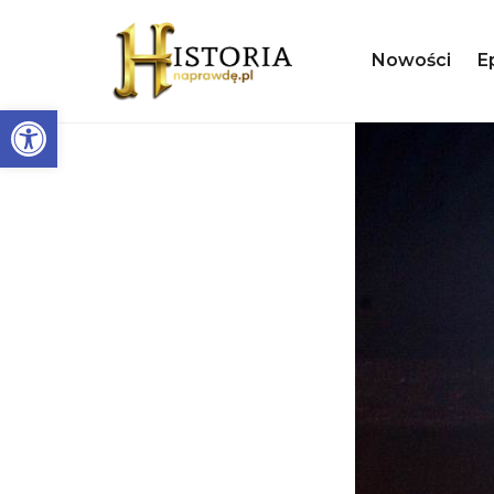
Nowości
E
Otwórz pasek narzędzi