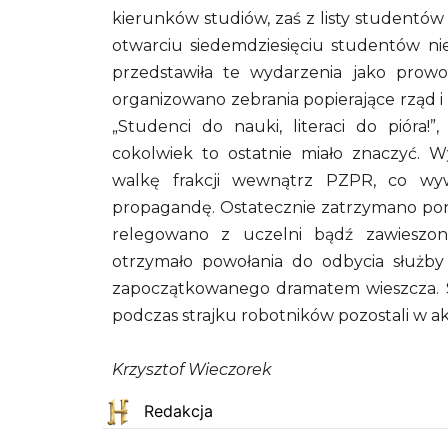
kierunków studiów, zaś z listy studentó
otwarciu siedemdziesięciu studentów ni
przedstawiła te wydarzenia jako prowok
organizowano zebrania popierające rząd i p
„Studenci do nauki, literaci do pióra!”
cokolwiek to ostatnie miało znaczyć. W
walkę frakcji wewnątrz PZPR, co wyw
propagandę. Ostatecznie zatrzymano pona
relegowano z uczelni bądź zawieszo
otrzymało powołania do odbycia służby
zapoczątkowanego dramatem wieszcza. Stu
podczas strajku robotników pozostali w 
Krzysztof Wieczorek
Redakcja