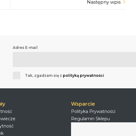
Następny wpis
Adres E-mail
Tak, zgadzam się z
polityką prywatności
ły
Wsparcie
ytność
Polityka Prywatności
owiecze
Regulamin Sklepu
ytność
ek