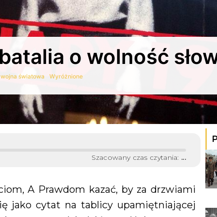
batalia o wolność sło
I wojna światowa
Wyróżnione
P
Szacowany czas czytania:
...
ościom, A Prawdom kazać, by za drzwiami
ię jako cytat na tablicy upamiętniającej