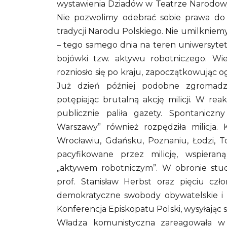
wystawienia Dziadów w Teatrze Narodowym
Nie pozwolimy odebrać sobie prawa do
tradycji Narodu Polskiego. Nie umilkniemy
– tego samego dnia na teren uniwersytet
bojówki tzw. aktywu robotniczego. Wi
rozniosło się po kraju, zapoczątkowując 
Już dzień później podobne zgromadze
potępiając brutalną akcję milicji. W re
publicznie paliła gazety. Spontanicz
Warszawy” również rozpędziła milicja. 
Wrocławiu, Gdańsku, Poznaniu, Łodzi, To
pacyfikowane przez milicję, wspier
„aktywem robotniczym”. W obronie stud
prof. Stanisław Herbst oraz pięciu cz
demokratyczne swobody obywatelskie i po
Konferencja Episkopatu Polski, wysyłając 
Władza komunistyczna zareagowała w 