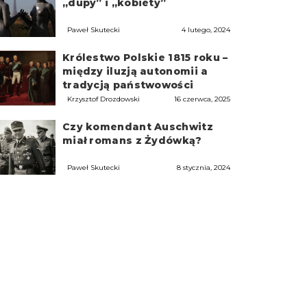
„dupy” i „kobiety”
Paweł Skutecki
4 lutego, 2024
Królestwo Polskie 1815 roku –
między iluzją autonomii a
tradycją państwowości
Krzysztof Drozdowski
16 czerwca, 2025
Czy komendant Auschwitz
miał romans z Żydówką?
Paweł Skutecki
8 stycznia, 2024