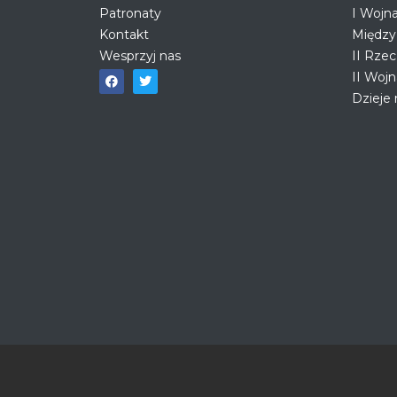
Patronaty
I Wojn
Kontakt
Między
Wesprzyj nas
II Rzec
II Woj
Dzieje