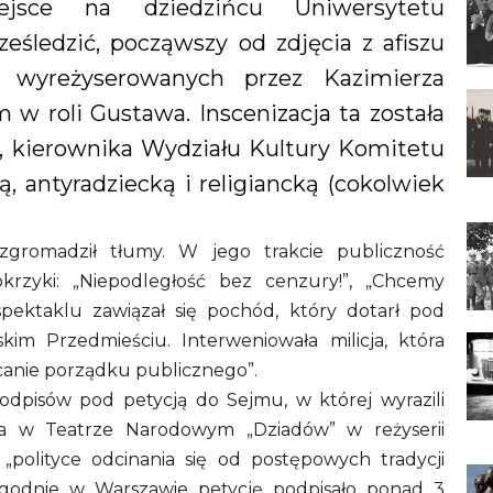
ejsce na dziedzińcu Uniwersytetu
eśledzić, począwszy od zdjęcia z afiszu
 wyreżyserowanych przez Kazimierza
 roli Gustawa. Inscenizacja ta została
, kierownika Wydziału Kultury Komitetu
, antyradziecką i religiancką (cokolwiek
zgromadził tłumy. W jego trakcie publiczność
okrzyki: „Niepodległość bez cenzury!”, „Chcemy
spektaklu zawiązał się pochód, który dotarł pod
m Przedmieściu. Interweniowała milicja, która
ócanie porządku publicznego”.
podpisów pod petycją do Sejmu, w której wyrazili
ia w Teatrze Narodowym „Dziadów” w reżyserii
i „polityce odcinania się od postępowych tradycji
ygodnie w Warszawie petycję podpisało ponad 3