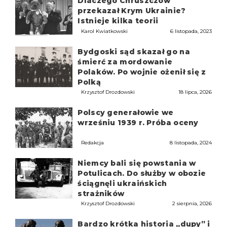
Dlaczego Chruszczow
przekazał Krym Ukrainie?
Istnieje kilka teorii
Karol Kwiatkowski
6 listopada, 2023
Bydgoski sąd skazał go na
śmierć za mordowanie
Polaków. Po wojnie ożenił się z
Polką
Krzysztof Drozdowski
18 lipca, 2026
Polscy generałowie we
wrześniu 1939 r. Próba oceny
Redakcja
8 listopada, 2024
Niemcy bali się powstania w
Potulicach. Do służby w obozie
ściągnęli ukraińskich
strażników
Krzysztof Drozdowski
2 sierpnia, 2026
Bardzo krótka historia „dupy” i