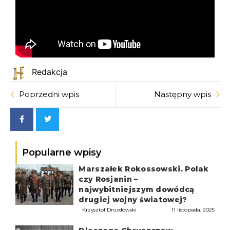
Redakcja
Poprzedni wpis
Następny wpis
Popularne wpisy
Marszałek Rokossowski. Polak
czy Rosjanin –
najwybitniejszym dowódcą
drugiej wojny światowej?
Krzysztof Drozdowski
11 listopada, 2025