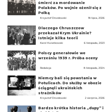
śmierć za mordowanie
Polaków. Po wojnie ożenił się z
Polką
Krzysztof Drozdowski
18 lipca, 2026
Dlaczego Chruszczow
przekazał Krym Ukrainie?
Istnieje kilka teorii
Karol Kwiatkowski
6 listopada, 2023
Polscy generałowie we
wrześniu 1939 r. Próba oceny
Redakcja
8 listopada, 2024
Niemcy bali się powstania w
Potulicach. Do służby w obozie
ściągnęli ukraińskich
strażników
Krzysztof Drozdowski
2 sierpnia, 2026
Bardzo krótka historia „dupy” i