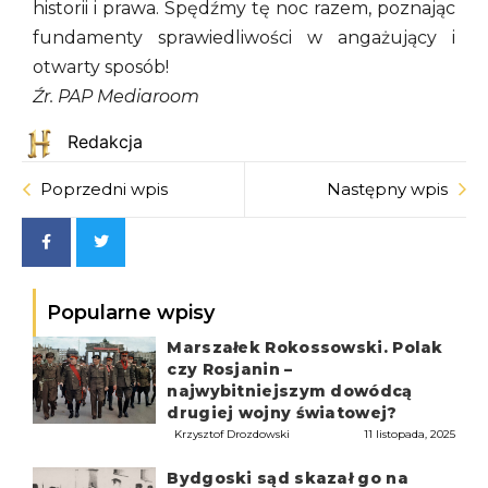
historii i prawa. Spędźmy tę noc razem, poznając
fundamenty sprawiedliwości w angażujący i
otwarty sposób!
Źr. PAP Mediaroom
Redakcja
Poprzedni wpis
Następny wpis
Popularne wpisy
Marszałek Rokossowski. Polak
czy Rosjanin –
najwybitniejszym dowódcą
drugiej wojny światowej?
Krzysztof Drozdowski
11 listopada, 2025
Bydgoski sąd skazał go na