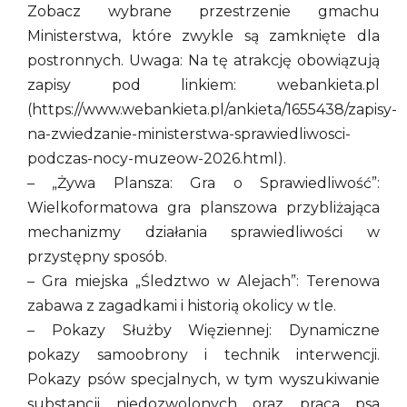
Zobacz wybrane przestrzenie gmachu
Ministerstwa, które zwykle są zamknięte dla
postronnych. Uwaga: Na tę atrakcję obowiązują
zapisy pod linkiem: webankieta.pl
(https://www.webankieta.pl/ankieta/1655438/zapisy-
na-zwiedzanie-ministerstwa-sprawiedliwosci-
podczas-nocy-muzeow-2026.html).
– „Żywa Plansza: Gra o Sprawiedliwość”:
Wielkoformatowa gra planszowa przybliżająca
mechanizmy działania sprawiedliwości w
przystępny sposób.
– Gra miejska „Śledztwo w Alejach”: Terenowa
zabawa z zagadkami i historią okolicy w tle.
– Pokazy Służby Więziennej: Dynamiczne
pokazy samoobrony i technik interwencji.
Pokazy psów specjalnych, w tym wyszukiwanie
substancji niedozwolonych oraz praca psa