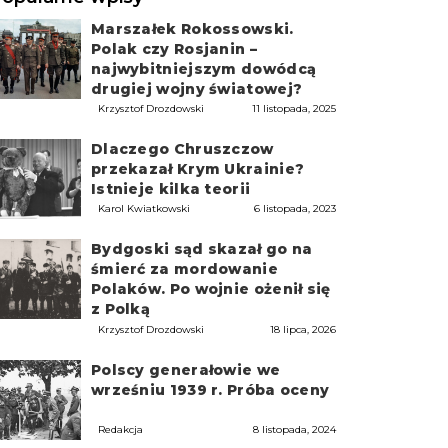
Marszałek Rokossowski.
Polak czy Rosjanin –
najwybitniejszym dowódcą
drugiej wojny światowej?
Krzysztof Drozdowski
11 listopada, 2025
Dlaczego Chruszczow
przekazał Krym Ukrainie?
Istnieje kilka teorii
Karol Kwiatkowski
6 listopada, 2023
Bydgoski sąd skazał go na
śmierć za mordowanie
Polaków. Po wojnie ożenił się
z Polką
Krzysztof Drozdowski
18 lipca, 2026
Polscy generałowie we
wrześniu 1939 r. Próba oceny
Redakcja
8 listopada, 2024