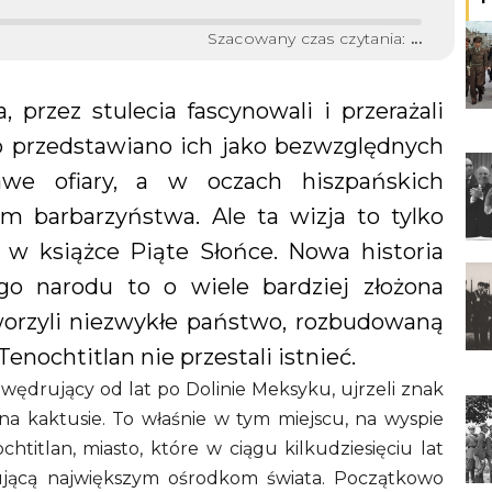
Szacowany czas czytania:
...
 przez stulecia fascynowali i przerażali
o przedstawiano ich jako bezwzględnych
we ofiary, a w oczach hiszpańskich
em barbarzyństwa. Ale ta wizja to tylko
 w książce Piąte Słońce. Nowa historia
go narodu to o wiele bardziej złożona
tworzyli niezwykłe państwo, rozbudowaną
enochtitlan nie przestali istnieć.
ędrujący od lat po Dolinie Meksyku, ujrzeli znak
a kaktusie. To właśnie w tym miejscu, na wyspie
htitlan, miasto, które w ciągu kilkudziesięciu lat
nującą największym ośrodkom świata. Początkowo