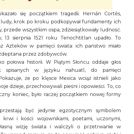
azało się początkiem tragedii. Hernán Cortés,
i ludy, krok po kroku podkopywał fundamenty ich
 przede wszystkim ospa, zdziesiątkowały ludność.
y, 13 sierpnia 1521 roku Tenochtitlan upadło. To
z Azteków w pamięci świata: ich państwo miało
ć zdeptana przez zdobywców.
o połowa historii. W Piątym Słońcu oddaje głos
k spisanych w języku nahuatl, do pamięci
azuje, że po klęsce Mexica wciąż istnieli jako
oje dzieje, przechowywali pieśni i opowieści. To, co
teczny koniec, było raczej początkiem nowej formy
 przestają być jedynie egzotycznym symbolem
 krwi i kości: wojownikami, poetami, uczonymi,
własną wizję świata i walczyli o przetrwanie w