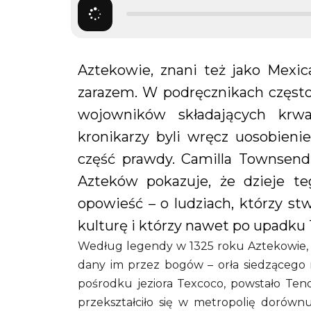
Aztekowie, znani też jako Mexica,
zarazem. W podręcznikach częst
wojowników składających krwa
kronikarzy byli wręcz uosobieni
część prawdy. Camilla Townsend
Azteków pokazuje, że dzieje te
opowieść – o ludziach, którzy s
kulturę i którzy nawet po upadku T
Według legendy w 1325 roku Aztekowie, w
dany im przez bogów – orła siedzącego n
pośrodku jeziora Texcoco, powstało Tenoc
przekształciło się w metropolię dorów