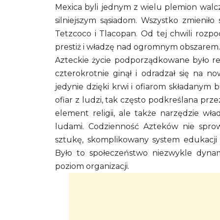
Mexica byli jednym z wielu plemion wal
silniejszym sąsiadom. Wszystko zmieniło
Tetzcoco i Tlacopan. Od tej chwili rozpo
prestiż i władzę nad ogromnym obszarem.
Azteckie życie podporządkowane było reli
czterokrotnie ginął i odradzał się na 
jedynie dzięki krwi i ofiarom składanym b
ofiar z ludzi, tak często podkreślana prz
element religii, ale także narzędzie wł
ludami. Codzienność Azteków nie sprowa
sztukę, skomplikowany system edukacji i
Było to społeczeństwo niezwykle dynam
poziom organizacji.