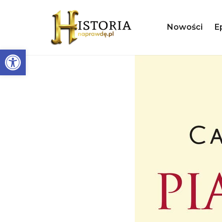
Nowości
E
Otwórz pasek narzędzi