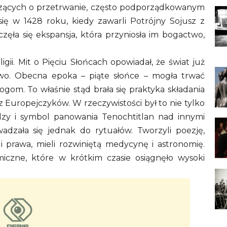
czących o przetrwanie, często podporządkowanym
 się w 1428 roku, kiedy zawarli Potrójny Sojusz z
częła się ekspansja, która przyniosła im bogactwo,
gii. Mit o Pięciu Słońcach opowiadał, że świat już
nowo. Obecna epoka – piąte słońce – mogła trwać
ogom. To właśnie stąd brała się praktyka składania
ez Europejczyków. W rzeczywistości był to nie tylko
adzy i symbol panowania Tenochtitlan nad innymi
dzała się jednak do rytuałów. Tworzyli poezję,
 prawa, mieli rozwiniętą medycynę i astronomię.
iczne, które w krótkim czasie osiągnęło wysoki