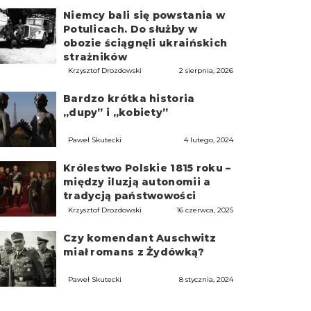
Niemcy bali się powstania w
Potulicach. Do służby w
obozie ściągnęli ukraińskich
strażników
Krzysztof Drozdowski
2 sierpnia, 2026
Bardzo krótka historia
„dupy” i „kobiety”
Paweł Skutecki
4 lutego, 2024
Królestwo Polskie 1815 roku –
między iluzją autonomii a
tradycją państwowości
Krzysztof Drozdowski
16 czerwca, 2025
Czy komendant Auschwitz
miał romans z Żydówką?
Paweł Skutecki
8 stycznia, 2024