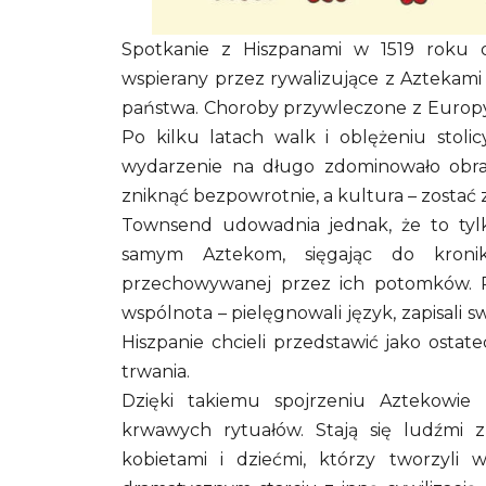
Spotkanie z Hiszpanami w 1519 roku ok
wspierany przez rywalizujące z Aztekam
państwa. Choroby przywleczone z Europy,
Po kilku latach walk i oblężeniu stolic
wydarzenie na długo zdominowało obra
zniknąć bezpowrotnie, a kultura – zosta
Townsend udowadnia jednak, że to tylk
samym Aztekom, sięgając do kroni
przechowywanej przez ich potomków. Pok
wspólnota – pielęgnowali język, zapisali sw
Hiszpanie chcieli przedstawić jako osta
trwania.
Dzięki takiemu spojrzeniu Aztekowie
krwawych rytuałów. Stają się ludźmi z
kobietami i dziećmi, którzy tworzyli 