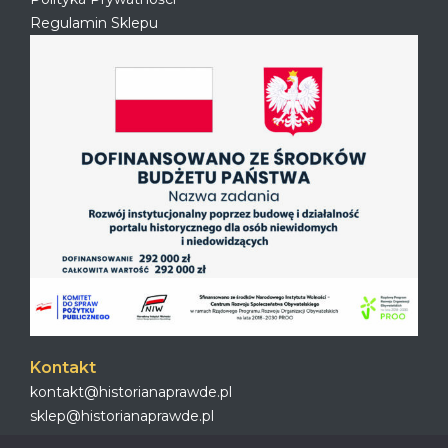
Regulamin Sklepu
Kontakt
kontakt@historianaprawde.pl
sklep@historianaprawde.pl