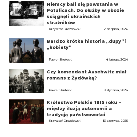
Niemcy bali się powstania w
Potulicach. Do służby w obozie
ściągnęli ukraińskich
strażników
Krzysztof Drozdowski
2 sierpnia, 2026
Bardzo krótka historia „dupy” i
„kobiety”
Paweł Skutecki
4 lutego, 2024
Czy komendant Auschwitz miał
romans z Żydówką?
Paweł Skutecki
8 stycznia, 2024
Królestwo Polskie 1815 roku –
między iluzją autonomii a
tradycją państwowości
Krzysztof Drozdowski
16 czerwca, 2025