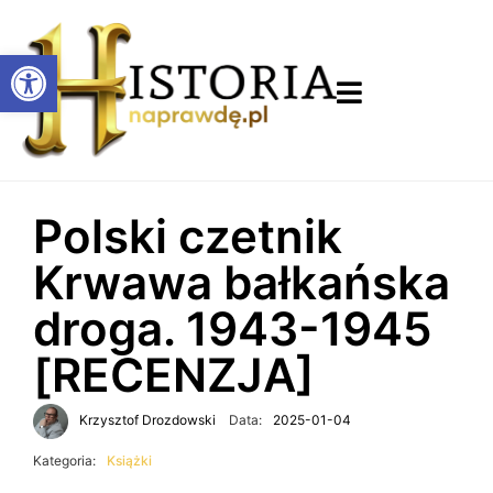
Otwórz pasek narzędzi
Polski czetnik
Krwawa bałkańska
droga. 1943-1945
[RECENZJA]
Krzysztof Drozdowski
Data:
2025-01-04
Kategoria:
Książki