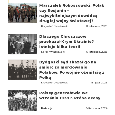
Marszałek Rokossowski. Polak
czy Rosjanin –
najwybitniejszym dowódcą
drugiej wojny światowej?
Krzysztof Drozdowski
11 listopada, 2025
Dlaczego Chruszczow
przekazał Krym Ukrainie?
Istnieje kilka teorii
Karol Kwiatkowski
6 listopada, 2023
Bydgoski sąd skazał go na
śmierć za mordowanie
Polaków. Po wojnie ożenił się z
Polką
Krzysztof Drozdowski
18 lipca, 2026
Polscy generałowie we
wrześniu 1939 r. Próba oceny
Redakcja
8 listopada, 2024