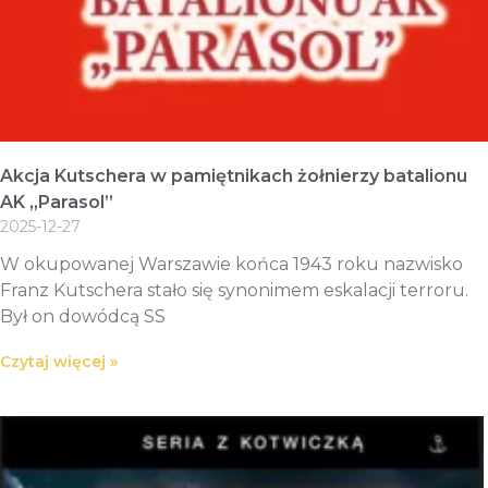
Akcja Kutschera w pamiętnikach żołnierzy batalionu
AK „Parasol”
2025-12-27
W okupowanej Warszawie końca 1943 roku nazwisko
Franz Kutschera stało się synonimem eskalacji terroru.
Był on dowódcą SS
Czytaj więcej »