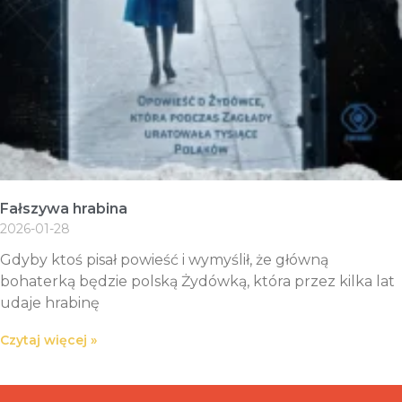
Fałszywa hrabina
2026-01-28
Gdyby ktoś pisał powieść i wymyślił, że główną
bohaterką będzie polską Żydówką, która przez kilka lat
udaje hrabinę
Czytaj więcej »