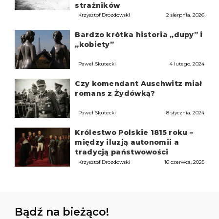
strażników
Krzysztof Drozdowski
2 sierpnia, 2026
Bardzo krótka historia „dupy” i
„kobiety”
Paweł Skutecki
4 lutego, 2024
Czy komendant Auschwitz miał
romans z Żydówką?
Paweł Skutecki
8 stycznia, 2024
Królestwo Polskie 1815 roku –
między iluzją autonomii a
tradycją państwowości
Krzysztof Drozdowski
16 czerwca, 2025
Bądź na bieżąco!