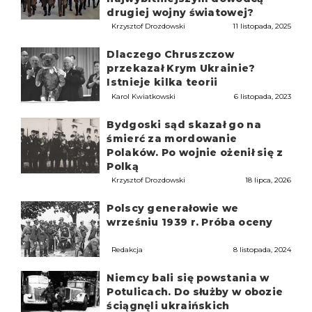
drugiej wojny światowej?
Krzysztof Drozdowski
11 listopada, 2025
Dlaczego Chruszczow
przekazał Krym Ukrainie?
Istnieje kilka teorii
Karol Kwiatkowski
6 listopada, 2023
Bydgoski sąd skazał go na
śmierć za mordowanie
Polaków. Po wojnie ożenił się z
Polką
Krzysztof Drozdowski
18 lipca, 2026
Polscy generałowie we
wrześniu 1939 r. Próba oceny
Redakcja
8 listopada, 2024
Niemcy bali się powstania w
Potulicach. Do służby w obozie
ściągnęli ukraińskich