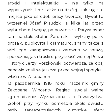
artyści i intelektualiści – nie tylko na
wypoczynek, lecz także na dłużej, traktując to
miejsce jako ośrodek pracy twórczej. Bywał tu
wcześniej Józef Piłsudzki, a kilka lat przed
wybuchem I wojny, po powrocie z Paryża osiadł
tam na stałe Stefan Żeromski – wybitny polski
prozaik, publicysta i dramaturg, znany także z
wielkiego zaangażowania zarówno w sprawy
społecznie, jak i troski o przyszłość wolnej Polski.
Historyk Jerzy Roszkowski potwierdza, że obaj
panowie znali się jeszcze przed wojną i spotykali
właśnie w Zakopanem.
13 października 1918 roku naczelnik gminy
Zakopane Wincenty Regiec zwołał walne
zgromadzenie. Wyznaczona sala Towarzystwa
„Sokół” przy Rynku pomieściła około dwustu
osób, reprezentujących wszystkie sfery