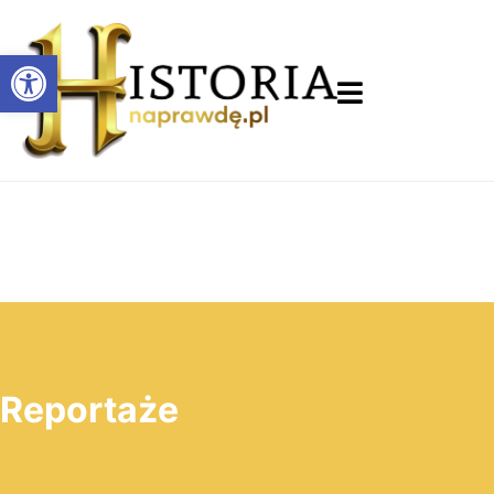
Otwórz pasek narzędzi
Reportaże