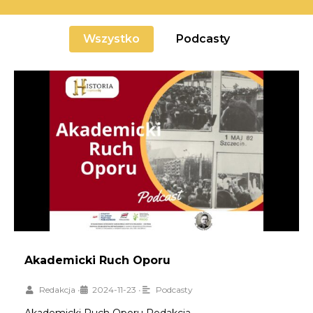
Wszystko
Podcasty
Akademicki Ruch Oporu
Redakcja
•
2024-11-23
•
Podcasty