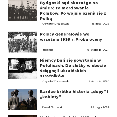
Bydgoski sąd skazał go na
śmierć za mordowanie
Polaków. Po wojnie ożenił się z
Polką
Krzysztof Drozdowski
18 lipca, 2026
Polscy generałowie we
wrześniu 1939 r. Próba oceny
Redakcja
8 listopada, 2024
Niemcy bali się powstania w
Potulicach. Do służby w obozie
ściągnęli ukraińskich
strażników
Krzysztof Drozdowski
2 sierpnia, 2026
Bardzo krótka historia „dupy” i
„kobiety”
Paweł Skutecki
4 lutego, 2024