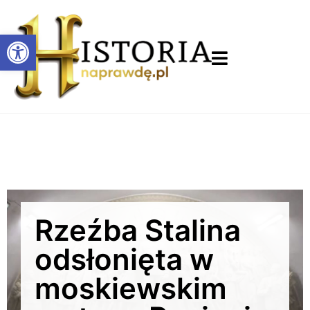
Otwórz pasek narzędzi
Rzeźba Stalina
odsłonięta w
moskiewskim