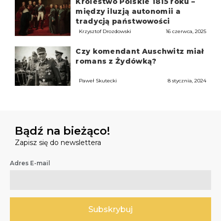
Królestwo Polskie 1815 roku –
między iluzją autonomii a
tradycją państwowości
Krzysztof Drozdowski
16 czerwca, 2025
Czy komendant Auschwitz miał
romans z Żydówką?
Paweł Skutecki
8 stycznia, 2024
Bądź na bieżąco!
Zapisz się do newslettera
Adres E-mail