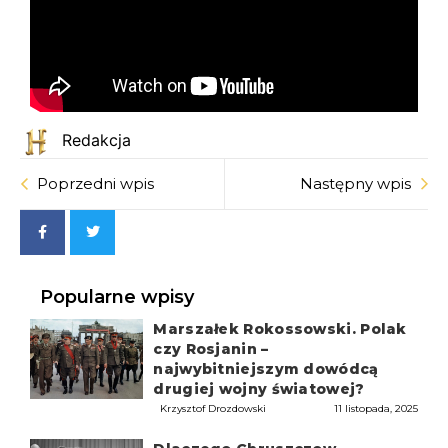
Redakcja
Poprzedni wpis
Następny wpis
Popularne wpisy
Marszałek Rokossowski. Polak
czy Rosjanin –
najwybitniejszym dowódcą
drugiej wojny światowej?
Krzysztof Drozdowski
11 listopada, 2025