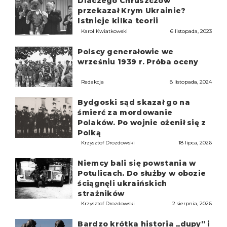
Dlaczego Chruszczow
przekazał Krym Ukrainie?
Istnieje kilka teorii
Karol Kwiatkowski
6 listopada, 2023
Polscy generałowie we
wrześniu 1939 r. Próba oceny
Redakcja
8 listopada, 2024
Bydgoski sąd skazał go na
śmierć za mordowanie
Polaków. Po wojnie ożenił się z
Polką
Krzysztof Drozdowski
18 lipca, 2026
Niemcy bali się powstania w
Potulicach. Do służby w obozie
ściągnęli ukraińskich
strażników
Krzysztof Drozdowski
2 sierpnia, 2026
Bardzo krótka historia „dupy” i