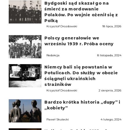
Bydgoski sąd skazał go na
śmierć za mordowanie
Polaków. Po wojnie ożenił się z
Polką
Krzysztof Drozdowski
18 lipca, 2026
Polscy generałowie we
wrześniu 1939 r. Próba oceny
Redakcja
8 listopada, 2024
Niemcy bali się powstania w
Potulicach. Do służby w obozie
ściągnęli ukraińskich
strażników
Krzysztof Drozdowski
2 sierpnia, 2026
Bardzo krótka historia „dupy” i
„kobiety”
Paweł Skutecki
4 lutego, 2024