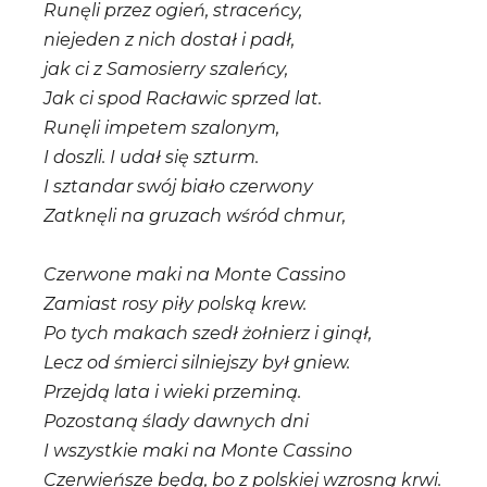
Runęli przez ogień, straceńcy,
niejeden z nich dostał i padł,
jak ci z Samosierry szaleńcy,
Jak ci spod Racławic sprzed lat.
Runęli impetem szalonym,
I doszli. I udał się szturm.
I sztandar swój biało czerwony
Zatknęli na gruzach wśród chmur,
Czerwone maki na Monte Cassino
Zamiast rosy piły polską krew.
Po tych makach szedł żołnierz i ginął,
Lecz od śmierci silniejszy był gniew.
Przejdą lata i wieki przeminą.
Pozostaną ślady dawnych dni
I wszystkie maki na Monte Cassino
Czerwieńsze będą, bo z polskiej wzrosną krwi.