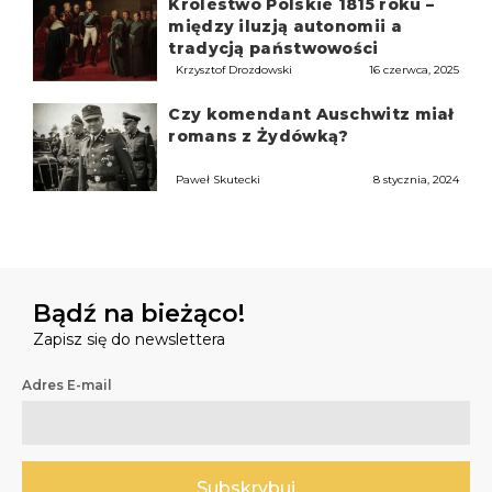
Królestwo Polskie 1815 roku –
między iluzją autonomii a
tradycją państwowości
Krzysztof Drozdowski
16 czerwca, 2025
Czy komendant Auschwitz miał
romans z Żydówką?
Paweł Skutecki
8 stycznia, 2024
Bądź na bieżąco!
Zapisz się do newslettera
Adres E-mail