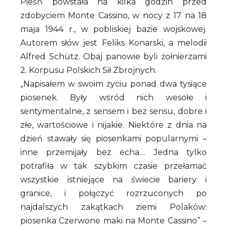
Pieśń powstała na kilka godzin przed
zdobyciem Monte Cassino, w nocy z 17 na 18
maja 1944 r., w pobliskiej bazie wojskowej.
Autorem słów jest Feliks Konarski, a melodii
Alfred Schütz. Obaj panowie byli żołnierzami
2. Korpusu Polskich Sił Zbrojnych.
„Napisałem w swoim życiu ponad dwa tysiące
piosenek. Były wśród nich wesołe i
sentymentalne, z sensem i bez sensu, dobre i
złe, wartościowe i nijakie. Niektóre z dnia na
dzień stawały się piosenkami popularnymi –
inne przemijały bez echa… Jedna tylko
potrafiła w tak szybkim czasie przełamać
wszystkie istniejące na świecie bariery i
granice, i połączyć rozrzuconych po
najdalszych zakątkach ziemi Polaków:
piosenka Czerwone maki na Monte Cassino” –