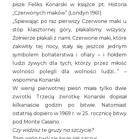
pisze Feliks Konarski w książce pt. Historia
„Czerwonych maków” (Londyn 1961).
„Śpiewając po raz pierwszy Czerwone maki u
stóp klasztornej góry, płakaliśmy wszyscy.
Żołnierze płakali z nami. Czerwone maki, które
zakwitły tej nocy, stały się jeszcze jednym
symbolem bohaterstwa i ofiary – i hołdem
ludzi żywych dla tych, którzy przez miłość
wolności polegli dla wolności ludzi…” –
wspomina Konarski.
W wersji pierwotnej pieśń miała tylko dwie
zwrotki. Trzecią zwrotkę Konarski dopisał
kilkanaście godzin po bitwie. Natomiast
ostatnią dopiero w 1969 r. w 25. rocznicę bitwy
pod Monte Cassino.
Czy widzisz te gruzy na szczycie?
Tam wróg twój się kryje jak szczur.