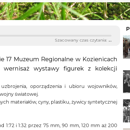
P
Szacowany czas czytania:
...
nie 17 Muzeum Regionalne w Kozienicach
 wernisaż wystawy figurek z kolekcji
uzbrojenia, oporządzenia i ubioru wojowników,
I wojny światowej.
ch materiałów, cyny, plastiku, żywicy syntetycznej
, od 1:72 i 1:32 przez 75 mm, 90 mm, 120 mm aż 200