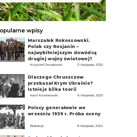
opularne wpisy
Marszałek Rokossowski.
Polak czy Rosjanin –
najwybitniejszym dowódcą
drugiej wojny światowej?
Krzysztof Drozdowski
11 listopada, 2025
Dlaczego Chruszczow
przekazał Krym Ukrainie?
Istnieje kilka teorii
Karol Kwiatkowski
6 listopada, 2023
Polscy generałowie we
wrześniu 1939 r. Próba oceny
Redakcja
8 listopada, 2024