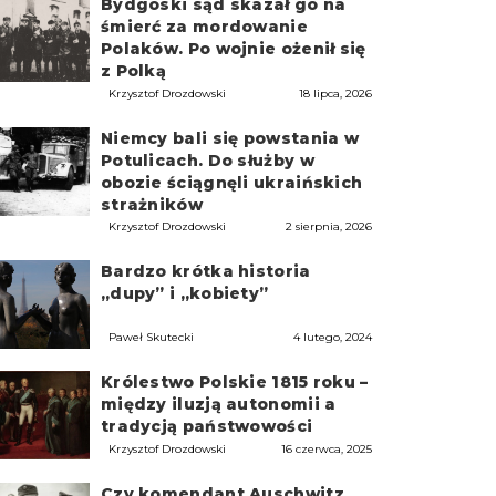
Bydgoski sąd skazał go na
śmierć za mordowanie
Polaków. Po wojnie ożenił się
z Polką
Krzysztof Drozdowski
18 lipca, 2026
Niemcy bali się powstania w
Potulicach. Do służby w
obozie ściągnęli ukraińskich
strażników
Krzysztof Drozdowski
2 sierpnia, 2026
Bardzo krótka historia
„dupy” i „kobiety”
Paweł Skutecki
4 lutego, 2024
Królestwo Polskie 1815 roku –
między iluzją autonomii a
tradycją państwowości
Krzysztof Drozdowski
16 czerwca, 2025
Czy komendant Auschwitz