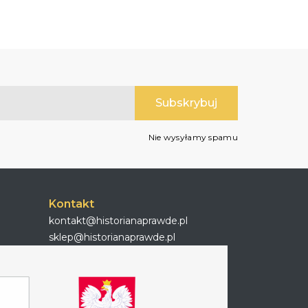
Nie wysyłamy spamu
Kontakt
kontakt@historianaprawde.pl
sklep@historianaprawde.pl