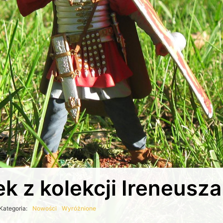
k z kolekcji Ireneusza
Kategoria:
Nowości
Wyróżnione