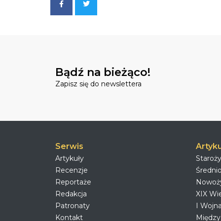
Bądź na bieżąco!
Zapisz się do newslettera
Serwis
Artyku
Artykuły
Staroż
Recenzje
Średni
Reportaże
Nowoż
Redakcja
XIX Wi
Patronaty
I Wojn
Kontakt
Między