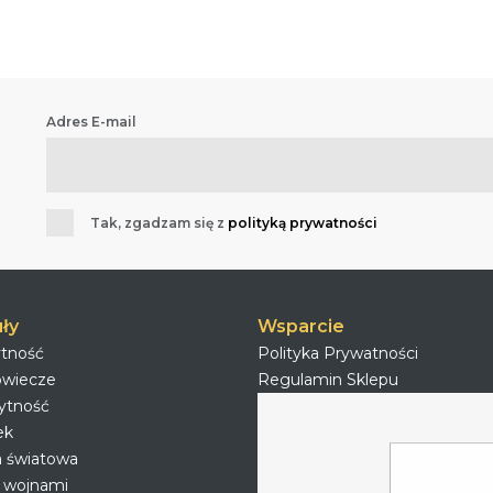
Adres E-mail
Tak, zgadzam się z
polityką prywatności
ły
Wsparcie
ytność
Polityka Prywatności
owiecze
Regulamin Sklepu
ytność
ek
a światowa
 wojnami