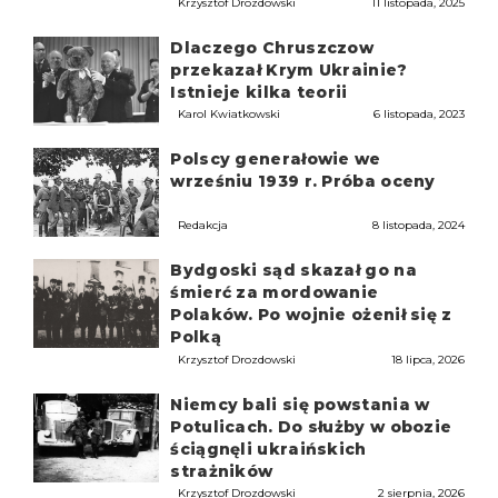
Krzysztof Drozdowski
11 listopada, 2025
Dlaczego Chruszczow
przekazał Krym Ukrainie?
Istnieje kilka teorii
Karol Kwiatkowski
6 listopada, 2023
Polscy generałowie we
wrześniu 1939 r. Próba oceny
Redakcja
8 listopada, 2024
Bydgoski sąd skazał go na
śmierć za mordowanie
Polaków. Po wojnie ożenił się z
Polką
Krzysztof Drozdowski
18 lipca, 2026
Niemcy bali się powstania w
Potulicach. Do służby w obozie
ściągnęli ukraińskich
strażników
Krzysztof Drozdowski
2 sierpnia, 2026