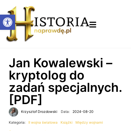
Otwórz pasek narzędzi
Jan Kowalewski –
kryptolog do
zadań specjalnych.
[PDF]
Krzysztof Drozdowski
Data:
2024-08-20
Kategoria:
II wojna światowa
Książki
Między wojnami