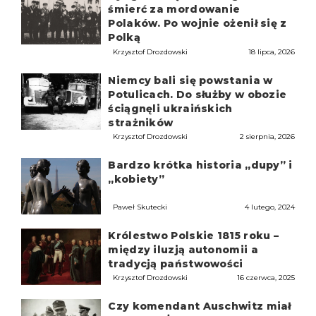
śmierć za mordowanie
Polaków. Po wojnie ożenił się z
Polką
Krzysztof Drozdowski
18 lipca, 2026
Niemcy bali się powstania w
Potulicach. Do służby w obozie
ściągnęli ukraińskich
strażników
Krzysztof Drozdowski
2 sierpnia, 2026
Bardzo krótka historia „dupy” i
„kobiety”
Paweł Skutecki
4 lutego, 2024
Królestwo Polskie 1815 roku –
między iluzją autonomii a
tradycją państwowości
Krzysztof Drozdowski
16 czerwca, 2025
Czy komendant Auschwitz miał