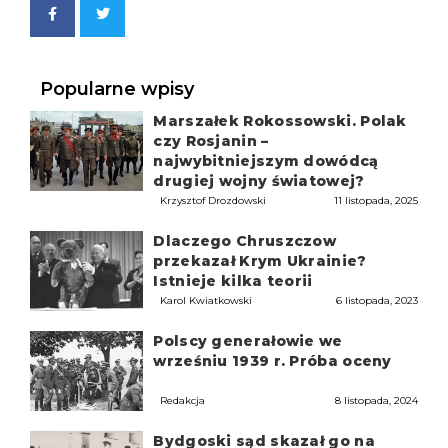
Popularne wpisy
Marszałek Rokossowski. Polak
czy Rosjanin –
najwybitniejszym dowódcą
drugiej wojny światowej?
Krzysztof Drozdowski
11 listopada, 2025
Dlaczego Chruszczow
przekazał Krym Ukrainie?
Istnieje kilka teorii
Karol Kwiatkowski
6 listopada, 2023
Polscy generałowie we
wrześniu 1939 r. Próba oceny
Redakcja
8 listopada, 2024
Bydgoski sąd skazał go na