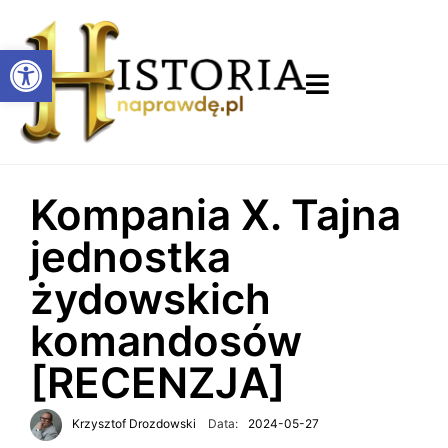
Otwórz pasek narzędzi
Kompania X. Tajna
jednostka
żydowskich
komandosów
[RECENZJA]
Krzysztof Drozdowski
Data:
2024-05-27