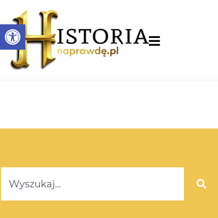
Otwórz pasek narzędzi