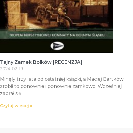
Tajny Zamek Bolków [RECENZJA]
2024-02-19
Minęły trzy lata od ostatniej książki, a Maciej Bartków
zrobił to ponownie i ponownie zamkowo. Wcześniej
zabrał się
Czytaj więcej »