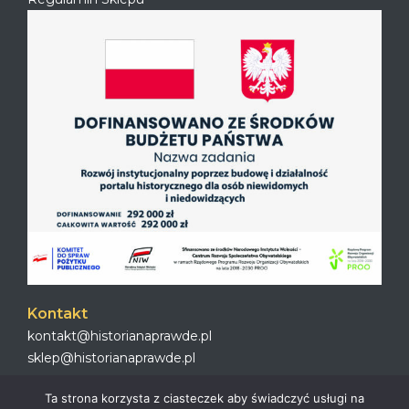
Kontakt
kontakt@historianaprawde.pl
sklep@historianaprawde.pl
Ta strona korzysta z ciasteczek aby świadczyć usługi na