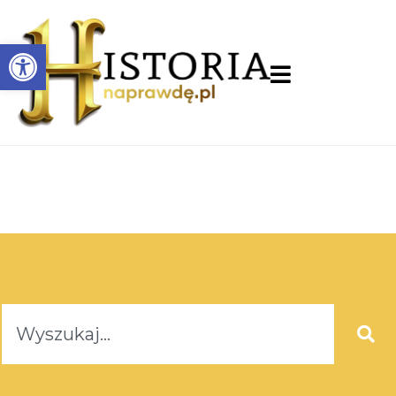
Otwórz pasek narzędzi