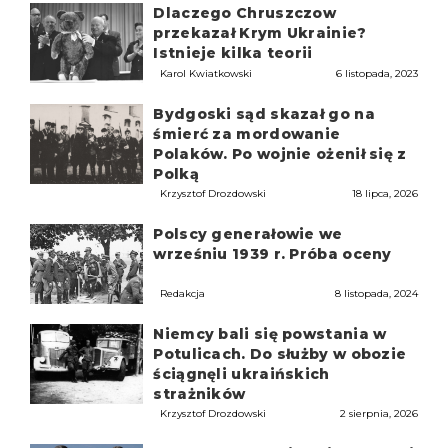
Dlaczego Chruszczow
przekazał Krym Ukrainie?
Istnieje kilka teorii
Karol Kwiatkowski
6 listopada, 2023
Bydgoski sąd skazał go na
śmierć za mordowanie
Polaków. Po wojnie ożenił się z
Polką
Krzysztof Drozdowski
18 lipca, 2026
Polscy generałowie we
wrześniu 1939 r. Próba oceny
Redakcja
8 listopada, 2024
Niemcy bali się powstania w
Potulicach. Do służby w obozie
ściągnęli ukraińskich
strażników
Krzysztof Drozdowski
2 sierpnia, 2026