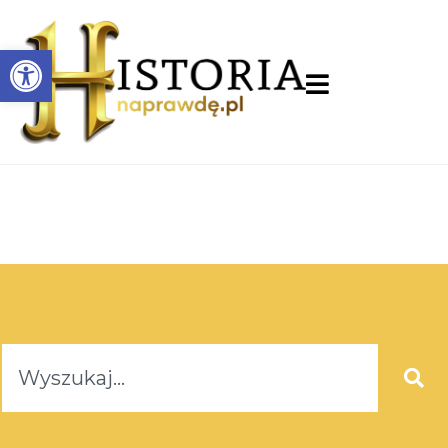
Otwórz pasek narzędzi