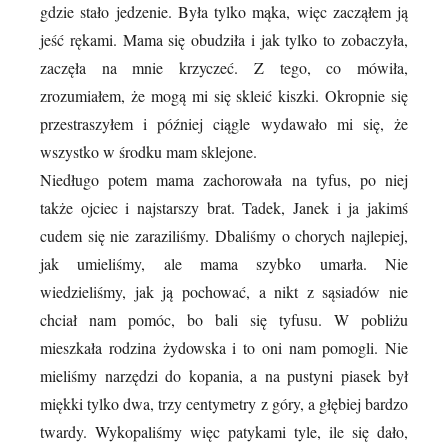
gdzie stało jedzenie. Była tylko mąka, więc zacząłem ją
jeść rękami. Mama się obudziła i jak tylko to zobaczyła,
zaczęła na mnie krzyczeć. Z tego, co mówiła,
zrozumiałem, że mogą mi się skleić kiszki. Okropnie się
przestraszyłem i później ciągle wydawało mi się, że
wszystko w środku mam sklejone.
Niedługo potem mama zachorowała na tyfus, po niej
także ojciec i najstarszy brat. Tadek, Janek i ja jakimś
cudem się nie zaraziliśmy. Dbaliśmy o chorych najlepiej,
jak umieliśmy, ale mama szybko umarła. Nie
wiedzieliśmy, jak ją pochować, a nikt z sąsiadów nie
chciał nam pomóc, bo bali się tyfusu. W pobliżu
mieszkała rodzina żydowska i to oni nam pomogli. Nie
mieliśmy narzędzi do kopania, a na pustyni piasek był
miękki tylko dwa, trzy centymetry z góry, a głębiej bardzo
twardy. Wykopaliśmy więc patykami tyle, ile się dało,