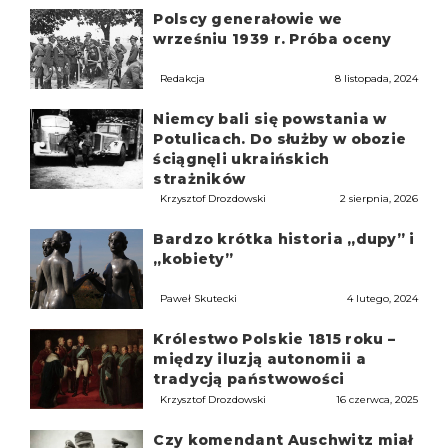
Polscy generałowie we
wrześniu 1939 r. Próba oceny
Redakcja
8 listopada, 2024
Niemcy bali się powstania w
Potulicach. Do służby w obozie
ściągnęli ukraińskich
strażników
Krzysztof Drozdowski
2 sierpnia, 2026
Bardzo krótka historia „dupy” i
„kobiety”
Paweł Skutecki
4 lutego, 2024
Królestwo Polskie 1815 roku –
między iluzją autonomii a
tradycją państwowości
Krzysztof Drozdowski
16 czerwca, 2025
Czy komendant Auschwitz miał