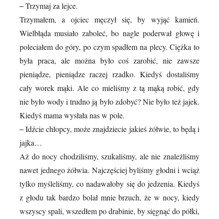
Trzymaj za lejce.
–
Trzymałem, a ojciec męczył się, by wyjąć kamień.
Wielbłąda musiało zaboleć, bo nagle poderwał głowę i
poleciałem do góry, po czym spadłem na plecy. Ciężka to
była praca, ale można było coś zarobić, nie zawsze
pieniądze, pieniądze raczej rzadko. Kiedyś dostaliśmy
cały worek mąki. Ale co mieliśmy z tą mąką robić, gdy
nie było wody i trudno ją było zdobyć? Nie było też jajek.
Kiedyś mama wysłała nas w pole.
Idźcie chłopcy, może znajdziecie jakieś żółwie, to będą i
–
jajka…
Aż do nocy chodziliśmy, szukaliśmy, ale nie znaleźliśmy
nawet jednego żółwia. Najczęściej byliśmy głodni i wciąż
tylko myśleliśmy, co nadawałoby się do jedzenia. Kiedyś
z głodu tak bardzo bolał mnie brzuch, że w nocy, kiedy
wszyscy spali, wszedłem po drabinie, by sięgnąć do półki,