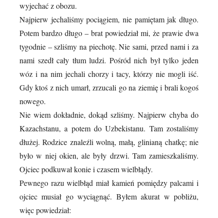
wyjechać z obozu.
Najpierw jechaliśmy pociągiem, nie pamiętam jak długo.
Potem bardzo długo – brat powiedział mi, że prawie dwa
tygodnie – szliśmy na piechotę. Nie sami, przed nami i za
nami szedł cały tłum ludzi. Pośród nich był tylko jeden
wóz i na nim jechali chorzy i tacy, którzy nie mogli iść.
Gdy ktoś z nich umarł, zrzucali go na ziemię i brali kogoś
nowego.
Nie wiem dokładnie, dokąd szliśmy. Najpierw chyba do
Kazachstanu, a potem do Uzbekistanu. Tam zostaliśmy
dłużej. Rodzice znaleźli wolną, małą, glinianą chatkę; nie
było w niej okien, ale były drzwi. Tam zamieszkaliśmy.
Ojciec podkuwał konie i czasem wielbłądy.
Pewnego razu wielbłąd miał kamień pomiędzy palcami i
ojciec musiał go wyciągnąć. Byłem akurat w pobliżu,
więc powiedział: