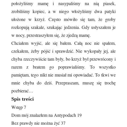
położyliśmy mamę i nasypaliśmy na nią piasek,
zrobiliśmy kopiec, a w niego włożyliśmy dwa patyki
ułożone w krzyż. Często mówiło się tam, że groby
rozkopują szakale, szukając jedzenia. Gdy usłyszałem je
w nocy, przestraszyłem się, że zjedzą mamę.
Chciałem wyjść, ale się bałem. Całą noc nie spałem,
czekałem, żeby pójść i sprawdzić. Nie wykopały jej, ale
chyba rzeczywiście tam były, bo krzyż był przewrócony i
razem z bratem go poprawialiśmy. To wszystko
pamiętam, tego nikt nie musiał mi opowiadać. To tkwi we
mnie chyba do dziś. Przepraszam, muszę się trochę
pozbierać…
Spis treści
Wstęp 7
Dom mój znalazłem na Antypodach 19
Bez prawdy nie można żyć 37