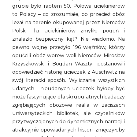
grupie było raptem 50. Połowa uciekinierów
to Polacy – co zrozumiałe, bo przecież obóz
leżał na terenie okupowanej przez Niemców
Polski. Ilu uciekinierów zmyliło pogoń i
znalazło bezpieczny kąt? Nie wiadomo. Na
pewno wojnę przeżyło 196 więźniów, którzy
opuścili obóz wbrew woli Niemców. Mirosław
Krzyszkowski i Bogdan Wasztyl postanowili
opowiedzieć historię ucieczek z Auschwitz na
swój literacki sposób. Wyliczanie wszystkich
udanych i nieudanych ucieczek byłoby być
może fascynujące dla skrupulatnych badaczy
zgłębiających obozowe realia w zaciszach
uniwersyteckich bibliotek, ale czytelników
przyzwyczajonych do dynamicznych narracji i
atrakcyjnie opowiadanych historii zmęczyłoby