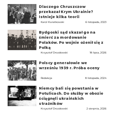
Dlaczego Chruszczow
przekazał Krym Ukrainie?
Istnieje kilka teorii
Karol Kwiatkowski
6 listopada, 2023
Bydgoski sąd skazał go na
śmierć za mordowanie
Polaków. Po wojnie ożenił się z
Polką
Krzysztof Drozdowski
18 lipca, 2026
Polscy generałowie we
wrześniu 1939 r. Próba oceny
Redakcja
8 listopada, 2024
Niemcy bali się powstania w
Potulicach. Do służby w obozie
ściągnęli ukraińskich
strażników
Krzysztof Drozdowski
2 sierpnia, 2026