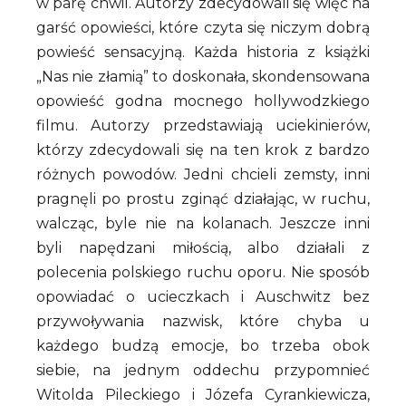
w parę chwil. Autorzy zdecydowali się więc na
garść opowieści, które czyta się niczym dobrą
powieść sensacyjną. Każda historia z książki
„Nas nie złamią” to doskonała, skondensowana
opowieść godna mocnego hollywodzkiego
filmu. Autorzy przedstawiają uciekinierów,
którzy zdecydowali się na ten krok z bardzo
różnych powodów. Jedni chcieli zemsty, inni
pragnęli po prostu zginąć działając, w ruchu,
walcząc, byle nie na kolanach. Jeszcze inni
byli napędzani miłością, albo działali z
polecenia polskiego ruchu oporu. Nie sposób
opowiadać o ucieczkach i Auschwitz bez
przywoływania nazwisk, które chyba u
każdego budzą emocje, bo trzeba obok
siebie, na jednym oddechu przypomnieć
Witolda Pileckiego i Józefa Cyrankiewicza,