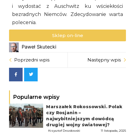
i wydostać z Auschwitz ku wściekłości
bezradnych Niemców. Zdecydowanie warta
polecenia.
Sklep on-line
Paweł Skutecki
Poprzedni wpis
Następny wpis
Popularne wpisy
Marszałek Rokossowski. Polak
czy Rosjanin –
najwybitniejszym dowódcą
drugiej wojny światowej?
Krzysztof Drozdowski
11 listopada, 2025