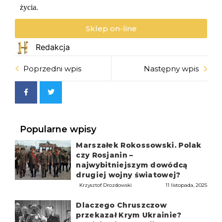
życia.
Sklep on-line
Redakcja
Poprzedni wpis
Następny wpis
Popularne wpisy
Marszałek Rokossowski. Polak
czy Rosjanin –
najwybitniejszym dowódcą
drugiej wojny światowej?
Krzysztof Drozdowski
11 listopada, 2025
Dlaczego Chruszczow
przekazał Krym Ukrainie?