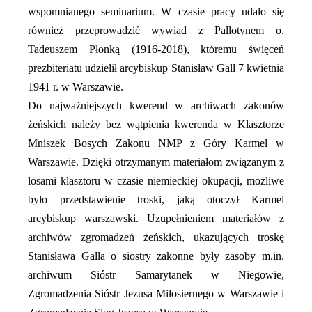
wspomnianego seminarium. W czasie pracy udało się
również przeprowadzić wywiad z Pallotynem o.
Tadeuszem Płonką (1916-2018), któremu święceń
prezbiteriatu udzielił arcybiskup Stanisław Gall 7 kwietnia
1941 r. w Warszawie.
Do najważniejszych kwerend w archiwach zakonów
żeńskich należy bez wątpienia kwerenda w Klasztorze
Mniszek Bosych Zakonu NMP z Góry Karmel w
Warszawie. Dzięki otrzymanym materiałom związanym z
losami klasztoru w czasie niemieckiej okupacji, możliwe
było przedstawienie troski, jaką otoczył Karmel
arcybiskup warszawski. Uzupełnieniem materiałów z
archiwów zgromadzeń żeńskich, ukazujących troskę
Stanisława Galla o siostry zakonne były zasoby m.in.
archiwum Sióstr Samarytanek w Niegowie,
Zgromadzenia Sióstr Jezusa Miłosiernego w Warszawie i