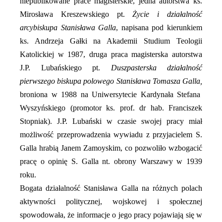
niepublikowane prace magisterskie, jedna autorstwa ks.
Mirosława Kreszewskiego pt.
Życie i działalność
arcybiskupa Stanisława Galla
, napisana pod kierunkiem
ks. Andrzeja Gałki na Akademii Studium Teologii
Katolickiej w 1987, druga praca magisterska autorstwa
J.P. Lubańskiego pt.
Duszpasterska działalność
pierwszego biskupa polowego Stanisława Tomasza Galla,
broniona w 1988 na Uniwersytecie Kardynała Stefana
Wyszyńskiego (promotor ks. prof. dr hab. Franciszek
Stopniak). J.P. Lubański w czasie swojej pracy miał
możliwość przeprowadzenia wywiadu z przyjacielem S.
Galla hrabią Janem Zamoyskim, co pozwoliło wzbogacić
pracę o opinię S. Galla nt. obrony Warszawy w 1939
roku.
Bogata działalność Stanisława Galla na różnych polach
aktywności politycznej, wojskowej i społecznej
spowodowała, że informacje o jego pracy pojawiają się w