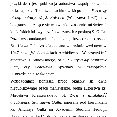
przykładem jest publikacja autorstwa współpracownika
biskupa, ks. Tadeusza Jachimowskiego pt.
Pierwszy
biskup polowy Wojsk Polskich
(Warszawa 1937) oraz
biogramy ukazujące się w związku z rocznicami święceń
kapłańskich lub wydarzeń związanych z posługą S. Galla.
Poza wspomnianymi publikacjami, bezpośrednio osoba
Stanisława Galla została opisana w artykule wydanym w
1947 r. w „Wiadomościach Archidiecezji Warszawskiej”
autorstwa T. Sitkowskiego, pt.
Ś.P. Arcybiskup Stanisław
Gall
, czy Bolesława Spychały w czasopiśmie
„Chrześcijanin w świecie”.
Wzbogacające poniższą pracę okazały się dwie
niepublikowane prace magisterskie, jedna autorstwa ks.
Mirosława Kreszewskiego pt.
Życie i działalność
arcybiskupa Stanisława Galla
, napisana pod kierunkiem
ks. Andrzeja Gałki na Akademii Studium Teologii
Katolickiej w 1987, druga praca magisterska autorstwa