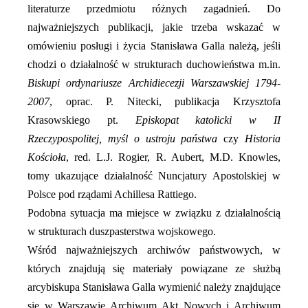
literaturze przedmiotu różnych zagadnień. Do
najważniejszych publikacji, jakie trzeba wskazać w
omówieniu posługi i życia Stanisława Galla należą, jeśli
chodzi o działalność w strukturach duchowieństwa m.in.
Biskupi ordynariusze Archidiecezji Warszawskiej 1794-
2007
, oprac. P. Nitecki, publikacja Krzysztofa
Krasowskiego pt.
Episkopat katolicki w II
Rzeczypospolitej, myśl o ustroju państwa
czy
Historia
Kościoła
, red. L.J. Rogier, R. Aubert, M.D. Knowles,
tomy ukazujące działalność Nuncjatury Apostolskiej w
Polsce pod rządami Achillesa Rattiego.
Podobna sytuacja ma miejsce w związku z działalnością
w strukturach duszpasterstwa wojskowego.
Wśród najważniejszych archiwów państwowych, w
których znajdują się materiały powiązane ze służbą
arcybiskupa Stanisława Galla wymienić należy znajdujące
się w Warszawie Archiwum Akt Nowych i Archiwum