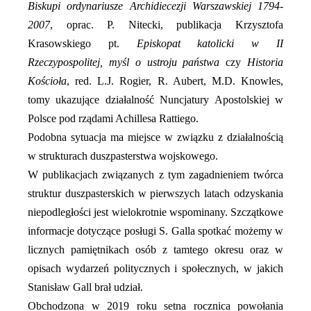
Biskupi ordynariusze Archidiecezji Warszawskiej 1794-
2007
, oprac. P. Nitecki, publikacja Krzysztofa
Krasowskiego pt.
Episkopat katolicki w II
Rzeczypospolitej, myśl o ustroju państwa
czy
Historia
Kościoła
, red. L.J. Rogier, R. Aubert, M.D. Knowles,
tomy ukazujące działalność Nuncjatury Apostolskiej w
Polsce pod rządami Achillesa Rattiego.
Podobna sytuacja ma miejsce w związku z działalnością
w strukturach duszpasterstwa wojskowego.
W publikacjach związanych z tym zagadnieniem twórca
struktur duszpasterskich w pierwszych latach odzyskania
niepodległości jest wielokrotnie wspominany. Szczątkowe
informacje dotyczące posługi S. Galla spotkać możemy w
licznych pamiętnikach osób z tamtego okresu oraz w
opisach wydarzeń politycznych i społecznych, w jakich
Stanisław Gall brał udział.
Obchodzona w 2019 roku setna rocznica powołania