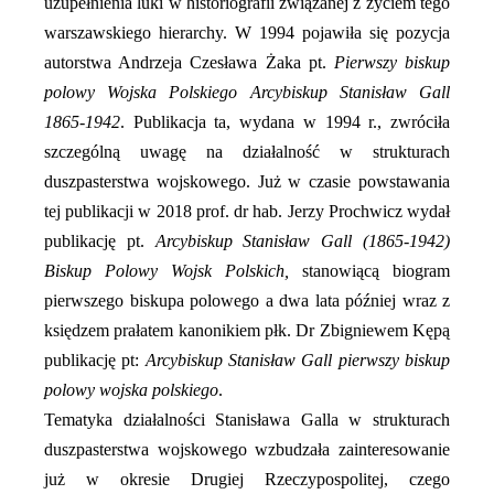
uzupełnienia luki w historiografii związanej z życiem tego
warszawskiego hierarchy. W 1994 pojawiła się pozycja
autorstwa Andrzeja Czesława Żaka pt.
Pierwszy biskup
polowy Wojska Polskiego Arcybiskup Stanisław Gall
1865-1942
. Publikacja
ta, wydana w 1994 r., zwróciła
szczególną uwagę na działalność w strukturach
duszpasterstwa wojskowego. Już w czasie powstawania
tej publikacji w 2018 prof. dr hab. Jerzy Prochwicz wydał
publikację pt.
Arcybiskup Stanisław Gall (1865-1942)
Biskup Polowy Wojsk Polskich,
stanowiącą biogram
pierwszego biskupa polowego a dwa lata później wraz z
księdzem prałatem kanonikiem płk. Dr Zbigniewem Kępą
publikację pt:
Arcybiskup Stanisław Gall pierwszy biskup
polowy wojska polskiego
.
Tematyka działalności Stanisława Galla w strukturach
duszpasterstwa wojskowego wzbudzała zainteresowanie
już w okresie Drugiej Rzeczypospolitej, czego