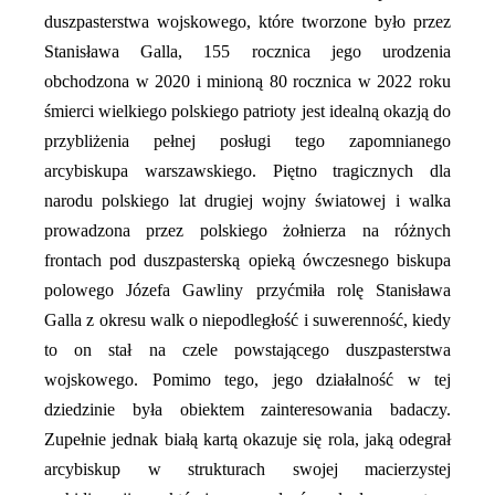
duszpasterstwa wojskowego, które tworzone było przez
Stanisława Galla, 155 rocznica jego urodzenia
obchodzona w 2020 i minioną 80 rocznica w 2022 roku
śmierci wielkiego polskiego patrioty jest idealną okazją do
przybliżenia pełnej posługi tego zapomnianego
arcybiskupa warszawskiego. Piętno tragicznych dla
narodu polskiego lat drugiej wojny światowej i walka
prowadzona przez polskiego żołnierza na różnych
frontach pod duszpasterską opieką ówczesnego biskupa
polowego Józefa Gawliny przyćmiła rolę Stanisława
Galla z okresu walk o niepodległość i suwerenność, kiedy
to on stał na czele powstającego duszpasterstwa
wojskowego. Pomimo tego, jego działalność w tej
dziedzinie była obiektem zainteresowania badaczy.
Zupełnie jednak białą kartą okazuje się rola, jaką odegrał
arcybiskup w strukturach swojej macierzystej