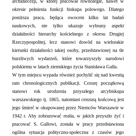
archidiecezji, w której pracował równolegle, nawet w
okresie pełnienia funkcji biskupa polowego. Dlatego
poniższa praca, będąca owocem kilku lat badań
naukowych, nie tylko ukazuje wybrany aspekt
działalności hierarchy kościelnego z okresu Drugiej
Rzeczypospolitej, lecz stanowi dowód na wielorakie
kierunki działalności takiej osoby, przedstawionej na tle
burzliwych wydarzeń, które towarzyszyły narodowi
polskiemu w latach ziemskiego życia Stanisława Galla.
W tym miejscu wypada również pochylić się nad kwestią
ram chronologicznych publikacji. Cezurę początkową
stanowi rok urodzenia przyszłego arcybiskupa
warszawskiego tj. 1865, natomiast cenzurą końcową jest
jego śmierć w okupowanej przez Niemców Warszawie w
1942 r. Aby zobrazować realia, w jakich przyszło żyć i
pracować S. Gallowi, została w pracy przedstawiona
ogólna sytuacja polityczno-społeczna z czasów jego