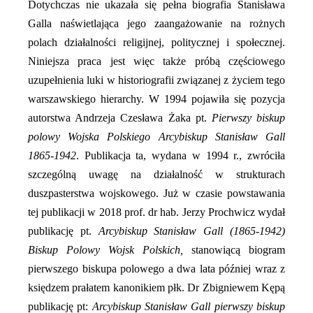
Dotychczas nie ukazała się pełna biografia Stanisława
Galla naświetlająca jego zaangażowanie na rożnych
polach działalności religijnej, politycznej i społecznej.
Niniejsza praca jest więc także próbą częściowego
uzupełnienia luki w historiografii związanej z życiem tego
warszawskiego hierarchy. W 1994 pojawiła się pozycja
autorstwa Andrzeja Czesława Żaka pt.
Pierwszy biskup
polowy Wojska Polskiego Arcybiskup Stanisław Gall
1865-1942
. Publikacja
ta, wydana w 1994 r., zwróciła
szczególną uwagę na działalność w strukturach
duszpasterstwa wojskowego. Już w czasie powstawania
tej publikacji w 2018 prof. dr hab. Jerzy Prochwicz wydał
publikację pt.
Arcybiskup Stanisław Gall (1865-1942)
Biskup Polowy Wojsk Polskich,
stanowiącą biogram
pierwszego biskupa polowego a dwa lata później wraz z
księdzem prałatem kanonikiem płk. Dr Zbigniewem Kępą
publikację pt:
Arcybiskup Stanisław Gall pierwszy biskup