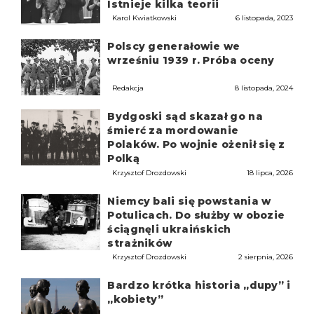
Istnieje kilka teorii
Karol Kwiatkowski
6 listopada, 2023
Polscy generałowie we
wrześniu 1939 r. Próba oceny
Redakcja
8 listopada, 2024
Bydgoski sąd skazał go na
śmierć za mordowanie
Polaków. Po wojnie ożenił się z
Polką
Krzysztof Drozdowski
18 lipca, 2026
Niemcy bali się powstania w
Potulicach. Do służby w obozie
ściągnęli ukraińskich
strażników
Krzysztof Drozdowski
2 sierpnia, 2026
Bardzo krótka historia „dupy” i
„kobiety”