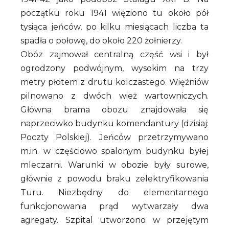
początku roku 1941 więziono tu około pół
tysiąca jeńców, po kilku miesiącach liczba ta
spadła o połowę, do około 220 żołnierzy.
Obóz zajmował centralną część wsi i był
ogrodzony podwójnym, wysokim na trzy
metry płotem z drutu kolczastego. Więźniów
pilnowano z dwóch wież wartowniczych.
Główna brama obozu znajdowała się
naprzeciwko budynku komendantury (dzisiaj:
Poczty Polskiej). Jeńców przetrzymywano
m.in. w częściowo spalonym budynku byłej
mleczarni. Warunki w obozie były surowe,
głównie z powodu braku zelektryfikowania
Turu. Niezbędny do elementarnego
funkcjonowania prąd wytwarzały dwa
agregaty. Szpital utworzono w przejętym