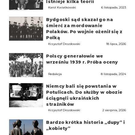
Istnieje kilka teorii
Karol Kwiatkowski
6 listopada, 2023
Bydgoski sąd skazał go na
śmierć za mordowanie
Polaków. Po wojnie ożenił się z
Polką
Krzysztof Drozdowski
18 lipca, 2026
Polscy generałowie we
wrześniu 1939 r. Próba oceny
Redakcja
8 listopada, 2024
Niemcy bali się powstania w
Potulicach. Do służby w obozie
ściągnęli ukraińskich
strażników
Krzysztof Drozdowski
2 sierpnia, 2026
Bardzo krótka historia „dupy” i
„kobiety”