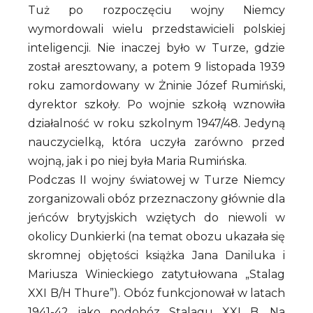
Tuż po rozpoczęciu wojny Niemcy
wymordowali wielu przedstawicieli polskiej
inteligencji. Nie inaczej było w Turze, gdzie
został aresztowany, a potem 9 listopada 1939
roku zamordowany w Żninie Józef Rumiński,
dyrektor szkoły. Po wojnie szkołą wznowiła
działalność w roku szkolnym 1947/48. Jedyną
nauczycielką, która uczyła zarówno przed
wojną, jak i po niej była Maria Rumińska.
Podczas II wojny światowej w Turze Niemcy
zorganizowali obóz przeznaczony głównie dla
jeńców brytyjskich wziętych do niewoli w
okolicy Dunkierki (na temat obozu ukazała się
skromnej objętości książka Jana Daniluka i
Mariusza Winieckiego zatytułowana „Stalag
XXI B/H Thure”). Obóz funkcjonował w latach
1941-42 jako podobóz Stalagu XXI B. Na