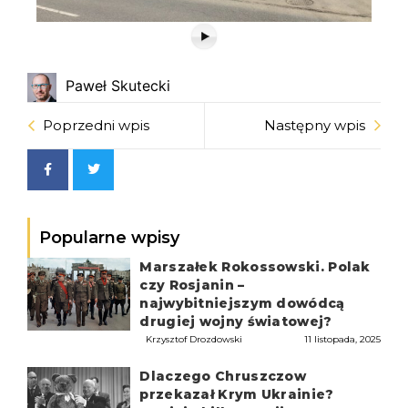
Paweł Skutecki
Poprzedni wpis
Następny wpis
Popularne wpisy
Marszałek Rokossowski. Polak
czy Rosjanin –
najwybitniejszym dowódcą
drugiej wojny światowej?
Krzysztof Drozdowski
11 listopada, 2025
Dlaczego Chruszczow
przekazał Krym Ukrainie?